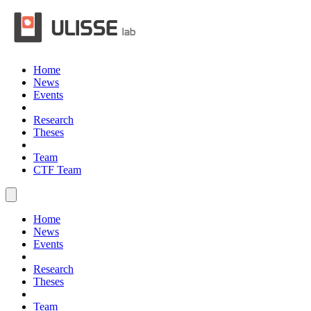
Home
News
Events
Research
Theses
Team
CTF Team
Home
News
Events
Research
Theses
Team