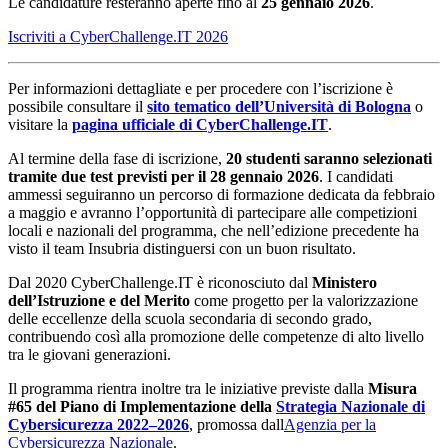
Le candidature resteranno aperte fino al
25 gennaio 2026
.
Iscriviti a CyberChallenge.IT 2026
Per informazioni dettagliate e per procedere con l’iscrizione è
possibile consultare il
sito tematico dell’Università di Bologna
o
visitare la
pagina ufficiale di CyberChallenge.IT
.
Al termine della fase di iscrizione,
20 studenti saranno selezionati
tramite due test previsti per il 28 gennaio 2026
. I candidati
ammessi seguiranno un percorso di formazione dedicata da febbraio
a maggio e avranno l’opportunità di partecipare alle competizioni
locali e nazionali del programma, che nell’edizione precedente ha
visto il team Insubria distinguersi con un buon risultato.
Dal 2020 CyberChallenge.IT è riconosciuto dal
Ministero
dell’Istruzione e del Merito
come progetto per la valorizzazione
delle eccellenze della scuola secondaria di secondo grado,
contribuendo così alla promozione delle competenze di alto livello
tra le giovani generazioni.
Il programma rientra inoltre tra le iniziative previste dalla
Misura
#65 del Piano di Implementazione della
Strategia Nazionale di
Cybersicurezza 2022–2026
, promossa dall
Agenzia per la
Cybersicurezza Nazionale
.