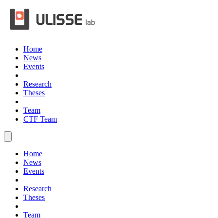
Home
News
Events
Research
Theses
Team
CTF Team
Home
News
Events
Research
Theses
Team