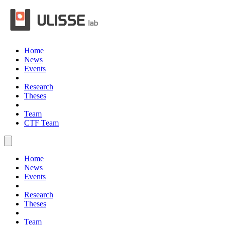
Home
News
Events
Research
Theses
Team
CTF Team
Home
News
Events
Research
Theses
Team